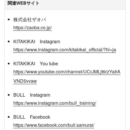
関連WEBサイト
株式会社ザオバ
https://zaoba.co.jp/
KITAKIKAI Instagram
https://www.instagram.com/kitakikai_official/?hl=ja
KITAKIKAI You tube
https://www.youtube.com/channel/UCrJMLjt6rzYaIrA
VND5vvaw
BULL Instagram
https://www.instagram.com/bull_training/
BULL Facebook
https://www.facebook.com/bull.samurai/