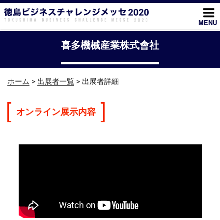
コ
ン
MENU
テ
ン
喜多機械産業株式會社
ツ
へ
ス
ホーム
>
出展者一覧
> 出展者詳細
キ
ッ
プ
オンライン展示内容